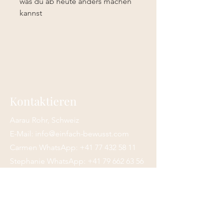
was du ab heute anders machen
kannst
Kontaktieren
Aarau Rohr, Schweiz
E-Mail:
info@einfach-bewusst.com
Carmen WhatsApp:
+41 77 432 58 11
Stephanie WhatsApp:
+41 79 662 63 56
© 2024 Stephanie Beccarelli & Carmen
Tschannen.
Erstellt mit
Wix.com